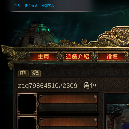
登入
建立帳號
聯繫客服
概觀
角色
zaq79864510#2309 - 角色