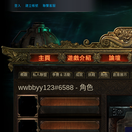
登入
建立帳號
聯繫客服
概觀
私人聯盟
季賽 & 活動
成就
挑戰
角色
倉庫展示
wwbbyy123#6588 - 角色