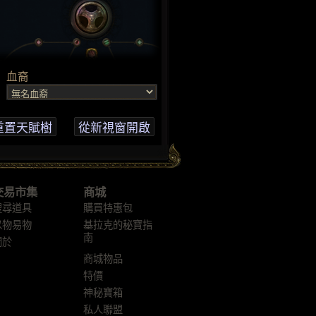
交易市集
商城
搜尋道具
購買特惠包
以物易物
基拉克的秘寶指
南
關於
商城物品
特價
神秘寶箱
私人聯盟