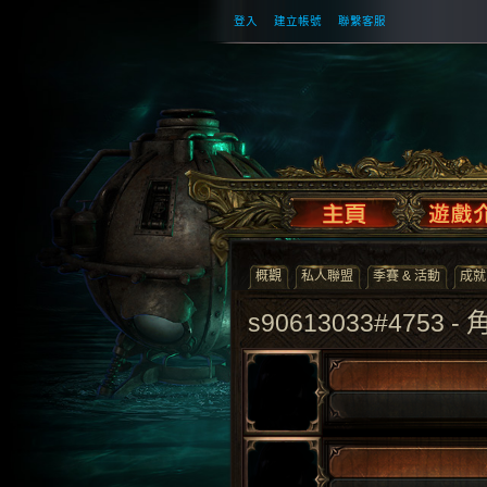
登入
建立帳號
聯繫客服
概觀
私人聯盟
季賽 & 活動
成就
s90613033#4753 -