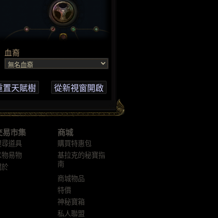
交易市集
商城
搜尋道具
購買特惠包
以物易物
基拉克的秘寶指
南
關於
商城物品
特價
神秘寶箱
私人聯盟