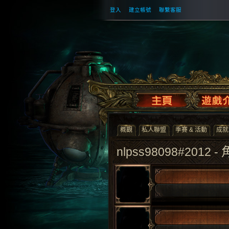
登入
建立帳號
聯繫客服
概觀
私人聯盟
季賽 & 活動
成就
nlpss98098#2012 -