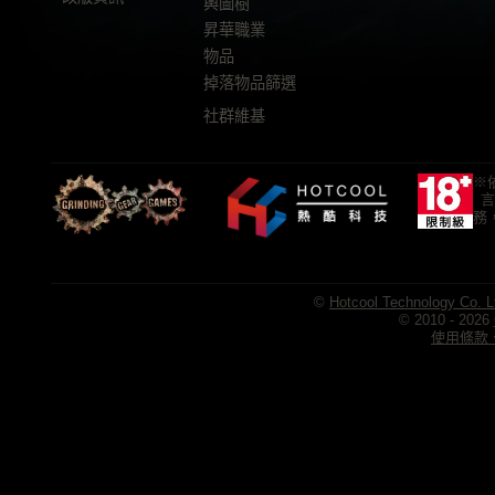
輿圖樹
昇華職業
物品
掉落物品篩選
社群維基
※
言
務
©
Hotcool Technology Co. L
© 2010 - 2026
使用條款、