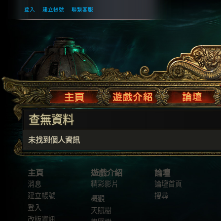
登入
建立帳號
聯繫客服
查無資料
未找到個人資訊
主頁
遊戲介紹
論壇
消息
精彩影片
論壇首頁
建立帳號
搜尋
概觀
登入
天賦樹
改版資訊