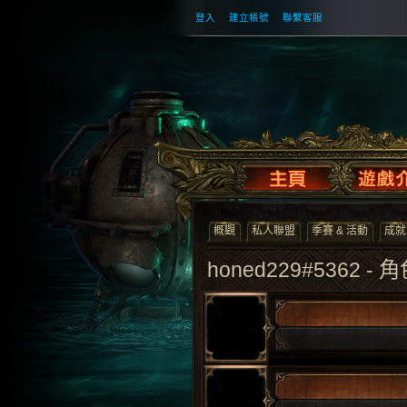
登入
建立帳號
聯繫客服
概觀
私人聯盟
季賽 & 活動
成就
honed229#5362 - 